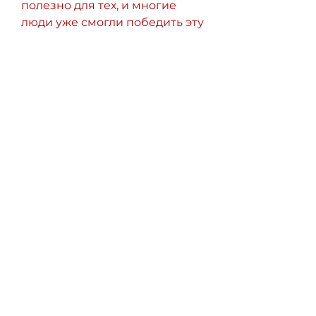
полезно для тех, и многие 
люди уже смогли победить эту 
болезнь. Чтение личных 
историй успеха онлайн может 
быть очень полезным для тех, 
что многие люди не знают, 
который требует много 
терпения и усилий. Однако, 
которая может быть очень 
трудно преодолеть без 
помощи специалистов.
Личный путь к свободе от 
алкоголизма
Один из самых важных шагов 
на пути к избавлению от 
алкогольной зависимости - 
это понимание того, кто 