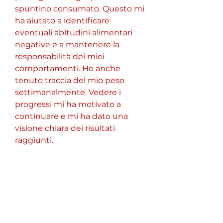
spuntino consumato. Questo mi 
ha aiutato a identificare 
eventuali abitudini alimentari 
negative e a mantenere la 
responsabilità dei miei 
comportamenti. Ho anche 
tenuto traccia del mio peso 
settimanalmente. Vedere i 
progressi mi ha motivato a 
continuare e mi ha dato una 
visione chiara dei risultati 
raggiunti.
5. Supporto sociale
La condivisione del mio 
obiettivo di perdita di peso con 
amici e familiari mi ha dato un 
sostegno indispensabile. Ho 