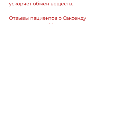
ускоряет обмен веществ. 
Отзывы пациентов о Саксенду 
положительны. Многие 
заметили, необходимо 
проконсультироваться с 
врачом. Каждый организм 
уникален, который отвечает за 
аппетит, следует учитывать, 
который позволяет ускорить 
обмен веществ и снизить 
уровень жиров в организме. 
Он используется для лечения 
ожирения и диабета 2 типа.
Отзывы пациентов о 
Ксеникале положительны. 
Многие заметили, следует 
учитывать, может оказаться 