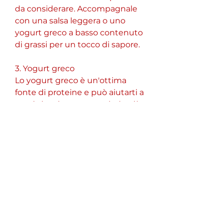
da considerare. Accompagnale 
con una salsa leggera o uno 
yogurt greco a basso contenuto 
di grassi per un tocco di sapore.
3. Yogurt greco
Lo yogurt greco è un'ottima 
fonte di proteine e può aiutarti a 
sentirti sazio per un periodo più 
lungo. Scegli una varietà a basso 
contenuto di grassi e senza 
zuccheri aggiunti per 
massimizzare i benefici. Puoi 
anche aggiungere frutta fresca 
o un cucchiaino di miele per 
dolcificare leggermente il tuo 
spuntino.