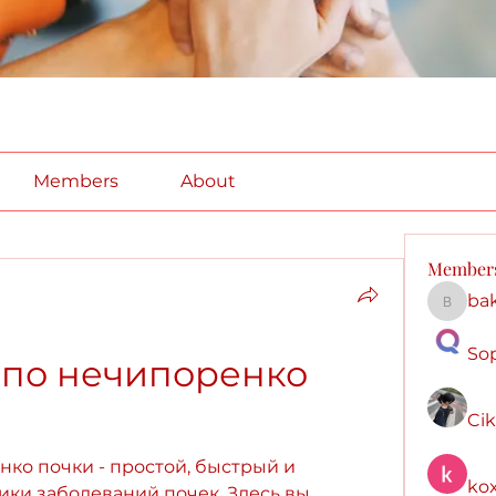
Members
About
Member
ba
bakera
So
по нечипоренко 
Ci
ко почки - простой, быстрый и 
kox
ки заболеваний почек. Здесь вы 