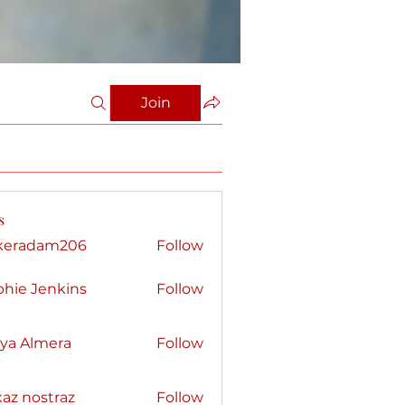
Join
s
keradam206
Follow
dam206
phie Jenkins
Follow
kya Almera
Follow
az nostraz
Follow