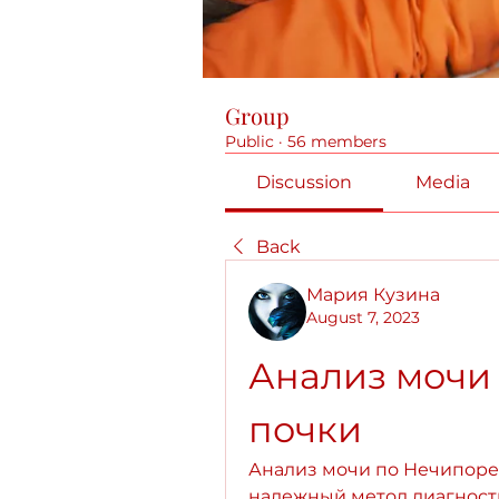
Group
Public
·
56 members
Discussion
Media
Back
Мария Кузина
August 7, 2023
Анализ мочи 
почки
Анализ мочи по Нечипорен
надежный метод диагности