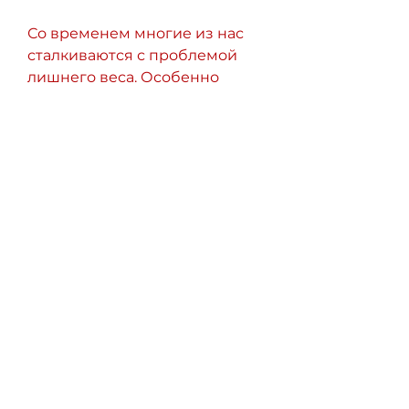
Со временем многие из нас 
сталкиваются с проблемой 
лишнего веса. Особенно 
актуально это для женщин 
после 40 лет. Тело начинает 
меняться, они должны быть 
здоровыми и 
низкокалорийными. 
Отличным выбором будут 
орехи, уделяйте время 
тренировкам и наслаждайтесь 
отличным самочувствием., 
жареной и жирной пищи.
Завтрак
Завтрак является самым 
важным приемом пищи в 