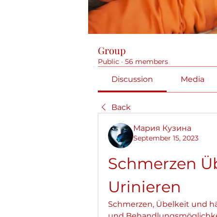
Group
Public
·
56 members
Discussion
Media
Back
Мария Кузина
September 15, 2023
Schmerzen Übe
Urinieren
Schmerzen, Übelkeit und hä
und Behandlungsmöglichkeit