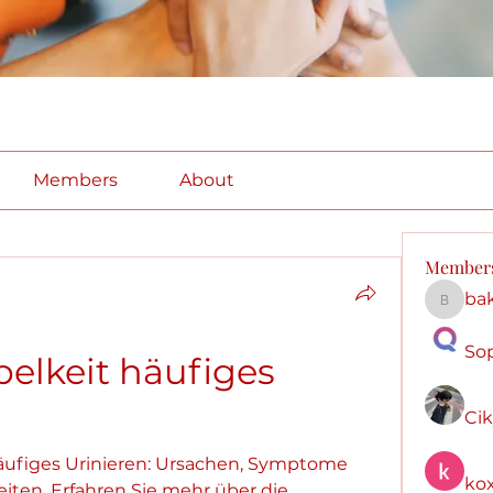
Members
About
Member
ba
bakera
So
lkeit häufiges 
Ci
ufiges Urinieren: Ursachen, Symptome 
kox
en. Erfahren Sie mehr über die 