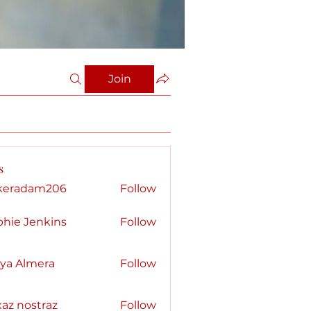
Join
s
keradam206
Follow
dam206
phie Jenkins
Follow
kya Almera
Follow
az nostraz
Follow