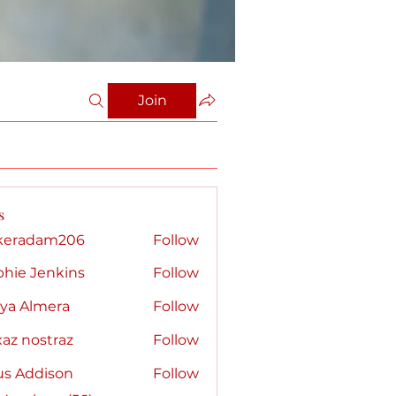
Join
s
keradam206
Follow
dam206
phie Jenkins
Follow
kya Almera
Follow
az nostraz
Follow
us Addison
Follow