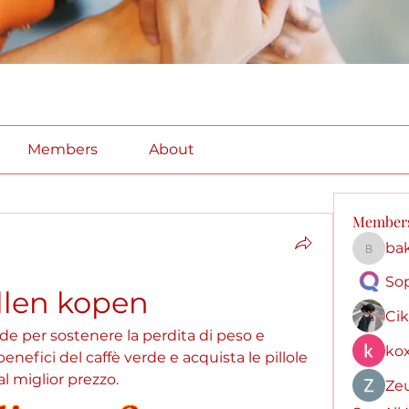
Members
About
Member
ba
bakera
So
illen kopen
Ci
rde per sostenere la perdita di peso e 
kox
benefici del caffè verde e acquista le pillole 
al miglior prezzo.
Ze