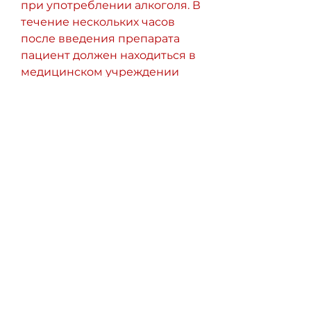
при употреблении алкоголя. В 
течение нескольких часов 
после введения препарата 
пациент должен находиться в 
медицинском учреждении 
под наблюдением 
медицинского персонала.
Эффективность кодировки от 
алкоголизма ибреси
Кодировка от алкоголизма 
ибреси считается одним из 
наиболее эффективных 
методов лечения алкогольной 
зависимости. Он помогает 
прекратить употребление 
алкоголя на долгое время и 
минимизировать риск 